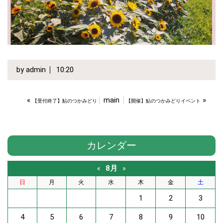
by
admin
10:20
«
main
»
【受付終了】鮎のつかみどり
【開催】鮎のつかみどりイベント
カレンダー
8月
«
»
日
月
火
水
木
金
土
1
2
3
4
5
6
7
8
9
10