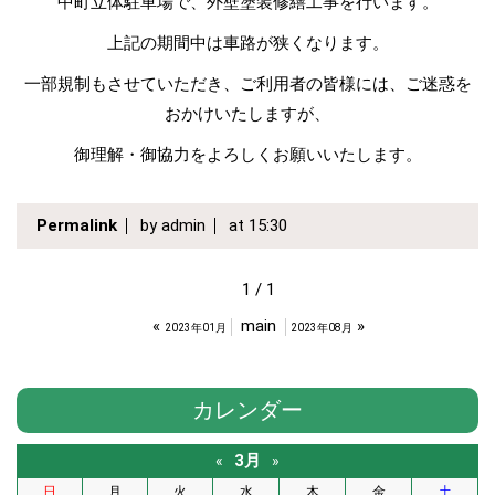
中町立体駐車場で、外壁塗装修繕工事を行います。
上記の期間中は車路が狭くなります。
一部規制もさせていただき、ご利用者の皆様には、ご迷惑を
おかけいたしますが、
御理解・御協力をよろしくお願いいたします。
Permalink
by admin
at 15:30
1 / 1
«
main
»
2023年01月
2023年08月
カレンダー
3月
«
»
日
月
火
水
木
金
土