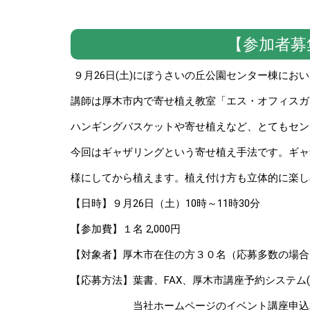
【参加者募
９月26日(土)にぼうさいの丘公園センター棟にお
講師は厚木市内で寄せ植え教室「エス・オフィスガ
ハンギングバスケットや寄せ植えなど、とてもセ
今回はギャザリングという寄せ植え手法です。ギャ
様にしてから植えます。植え付け方も立体的に楽
【日時】９月26日（土）10時～11時30分
【参加費】１名 2,000円
【対象者】厚木市在住の方３０名（応募多数の場合
【応募方法】葉書、FAX、厚木市講座予約システム(No.
当社ホームページのイベント講座申込みよ