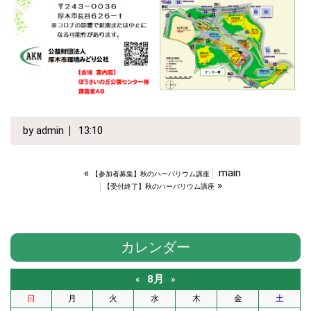
by
admin
13:10
«
main
【参加者募集】秋のハーバリウム講座
»
【受付終了】秋のハーバリウム講座
カレンダー
8月
«
»
日
月
火
水
木
金
土