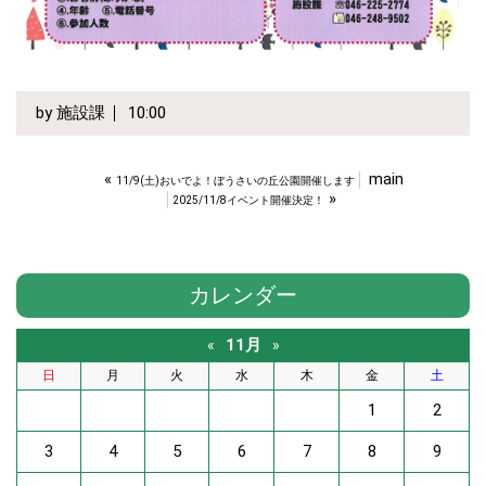
by
施設課
10:00
«
main
11/9(土)おいでよ！ぼうさいの丘公園開催します
»
2025/11/8イベント開催決定！
カレンダー
11月
«
»
日
月
火
水
木
金
土
1
2
3
4
5
6
7
8
9