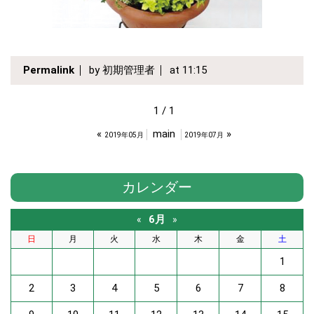
Permalink
by 初期管理者
at 11:15
1 / 1
«
main
»
2019年05月
2019年07月
カレンダー
6月
«
»
日
月
火
水
木
金
土
1
2
3
4
5
6
7
8