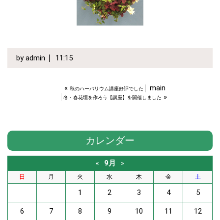
by
admin
11:15
«
main
秋のハーバリウム講座好評でした
»
冬・春花壇を作ろう【講座】を開催しました
カレンダー
9月
«
»
日
月
火
水
木
金
土
1
2
3
4
5
6
7
8
9
10
11
12