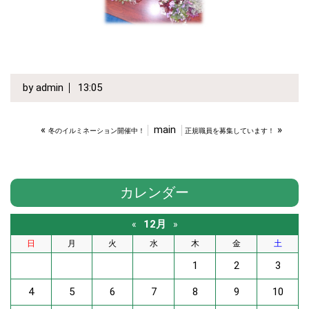
by
admin
13:05
«
main
»
冬のイルミネーション開催中！
正規職員を募集しています！
カレンダー
12月
«
»
日
月
火
水
木
金
土
1
2
3
4
5
6
7
8
9
10